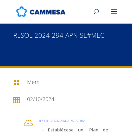
RESOL-2024-294-APN-SE#MEC
Mem

02/10/2024

RESOL-2024-294-APN-SE#MEC

- Establécese un “Plan de