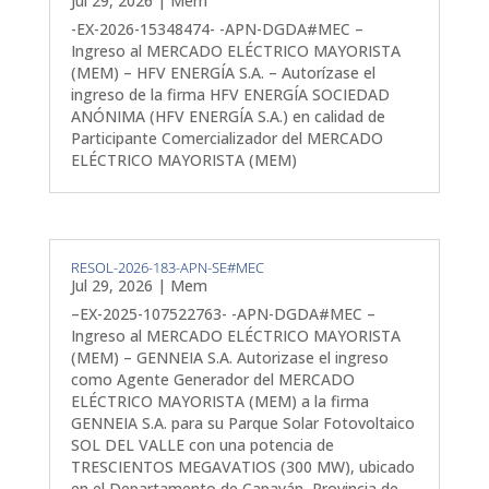
Jul 29, 2026
|
Mem
-EX-2026-15348474- -APN-DGDA#MEC –
Ingreso al MERCADO ELÉCTRICO MAYORISTA
(MEM) – HFV ENERGÍA S.A. – Autorízase el
ingreso de la firma HFV ENERGÍA SOCIEDAD
ANÓNIMA (HFV ENERGÍA S.A.) en calidad de
Participante Comercializador del MERCADO
ELÉCTRICO MAYORISTA (MEM)
RESOL-2026-183-APN-SE#MEC
Jul 29, 2026
|
Mem
–EX-2025-107522763- -APN-DGDA#MEC –
Ingreso al MERCADO ELÉCTRICO MAYORISTA
(MEM) – GENNEIA S.A. Autorizase el ingreso
como Agente Generador del MERCADO
ELÉCTRICO MAYORISTA (MEM) a la firma
GENNEIA S.A. para su Parque Solar Fotovoltaico
SOL DEL VALLE con una potencia de
TRESCIENTOS MEGAVATIOS (300 MW), ubicado
en el Departamento de Capayán, Provincia de