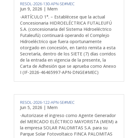
RESOL-2026-130-APN-SE#MEC
Jun 9, 2026
|
Mem
-ARTÍCULO 1°. – Establécese que la actual
Concesionaria HIDROELÉCTRICA FUTALEUFÚ
S.A. (concesionaria del Sistema Hidroeléctrico
Futaleufú) continuará operando el Complejo
Hidroeléctrico que fuera oportunamente
otorgado en concesión, en tanto remita a esta
Secretaría, dentro de los SIETE (7) días corridos
de la entrada en vigencia de la presente, la
Carta de Adhesión que se aprueba como Anexo
I (IF-2026-46465997-APN-DNGE#MEC)
RESOL-2026-122-APN-SE#MEC
Jun 5, 2026
|
Mem
-Autorizase el ingreso como Agente Generador
del MERCADO ELÉCTRICO MAYORISTA (MEM) a
la empresa SOLAR PALOMITAS S.A. para su
Parque Solar Fotovoltaico FINCA PALOMITAS