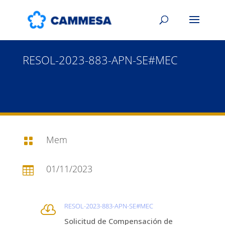
RESOL-2023-883-APN-SE#MEC
Mem

01/11/2023

RESOL-2023-883-APN-SE#MEC

Solicitud de Compensación de