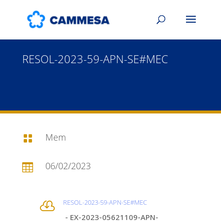
RESOL-2023-59-APN-SE#MEC
Mem

06/02/2023

RESOL-2023-59-APN-SE#MEC

- EX-2023-05621109-APN-