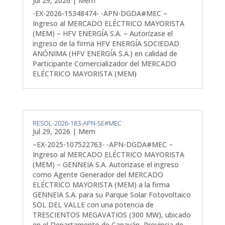
Jul 29, 2026
|
Mem
-EX-2026-15348474- -APN-DGDA#MEC –
Ingreso al MERCADO ELÉCTRICO MAYORISTA
(MEM) – HFV ENERGÍA S.A. – Autorízase el
ingreso de la firma HFV ENERGÍA SOCIEDAD
ANÓNIMA (HFV ENERGÍA S.A.) en calidad de
Participante Comercializador del MERCADO
ELÉCTRICO MAYORISTA (MEM)
RESOL-2026-183-APN-SE#MEC
Jul 29, 2026
|
Mem
–EX-2025-107522763- -APN-DGDA#MEC –
Ingreso al MERCADO ELÉCTRICO MAYORISTA
(MEM) – GENNEIA S.A. Autorizase el ingreso
como Agente Generador del MERCADO
ELÉCTRICO MAYORISTA (MEM) a la firma
GENNEIA S.A. para su Parque Solar Fotovoltaico
SOL DEL VALLE con una potencia de
TRESCIENTOS MEGAVATIOS (300 MW), ubicado
en el Departamento de Capayán, Provincia de