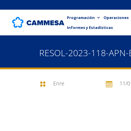
Programación
Operaciones
Informes y Estadísticas
RESOL-2023-118-APN-
Enre
11/0

