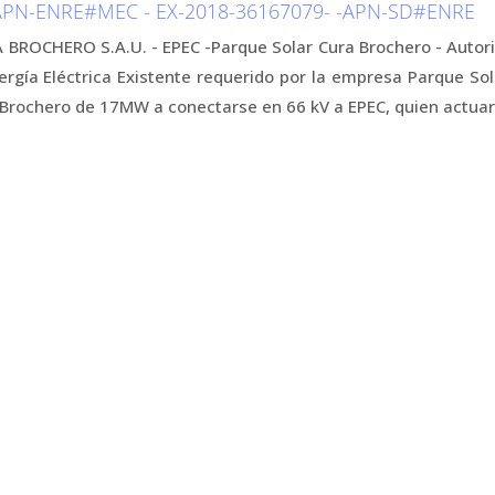
APN-ENRE#MEC - EX-2018-36167079- -APN-SD#ENRE
ROCHERO S.A.U. - EPEC -Parque Solar Cura Brochero - Autoriz
rgía Eléctrica Existente requerido por la empresa Parque Sol
a Brochero de 17MW a conectarse en 66 kV a EPEC, quien actu