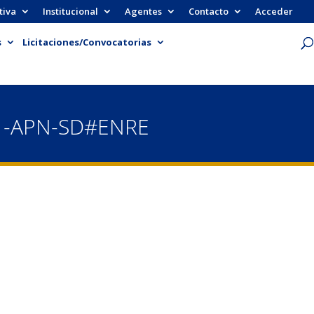
tiva
Institucional
Agentes
Contacto
Acceder
s
Licitaciones/Convocatorias
- -APN-SD#ENRE