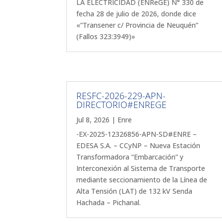
LA ELECTRICIDAD (ENReGE) N° 330 de
fecha 28 de julio de 2026, donde dice
«”Transener c/ Provincia de Neuquén”
(Fallos 323:3949)»
RESFC-2026-229-APN-
DIRECTORIO#ENREGE
Jul 8, 2026
|
Enre
-EX-2025-12326856-APN-SD#ENRE –
EDESA S.A. – CCyNP – Nueva Estación
Transformadora “Embarcación” y
Interconexión al Sistema de Transporte
mediante seccionamiento de la Línea de
Alta Tensión (LAT) de 132 kV Senda
Hachada – Pichanal.