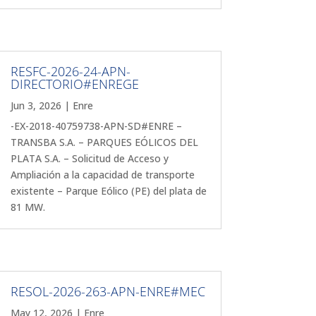
RESFC-2026-24-APN-
DIRECTORIO#ENREGE
Jun 3, 2026
|
Enre
-EX-2018-40759738-APN-SD#ENRE –
TRANSBA S.A. – PARQUES EÓLICOS DEL
PLATA S.A. – Solicitud de Acceso y
Ampliación a la capacidad de transporte
existente – Parque Eólico (PE) del plata de
81 MW.
RESOL-2026-263-APN-ENRE#MEC
May 12, 2026
|
Enre