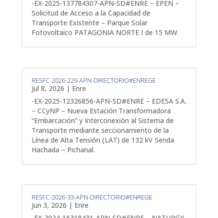
-EX-2025-137784307-APN-SD#ENRE – EPEN –
Solicitud de Acceso a la Capacidad de
Transporte Existente – Parque Solar
Fotovoltaico PATAGONIA NORTE I de 15 MW.
RESFC-2026-229-APN-DIRECTORIO#ENREGE
Jul 8, 2026
|
Enre
-EX-2025-12326856-APN-SD#ENRE – EDESA S.A.
– CCyNP – Nueva Estación Transformadora
“Embarcación” y Interconexión al Sistema de
Transporte mediante seccionamiento de la
Línea de Alta Tensión (LAT) de 132 kV Senda
Hachada – Pichanal.
RESFC-2026-33-APN-DIRECTORIO#ENREGE
Jun 3, 2026
|
Enre
-EX-2024-16318431-APN-SD#ENRE – NATURGY