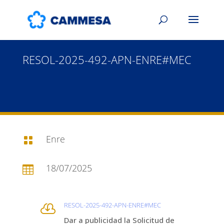
RESOL-2025-492-APN-ENRE#MEC
Enre

18/07/2025

RESOL-2025-492-APN-ENRE#MEC

Dar a publicidad la Solicitud de