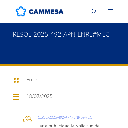
RESOL-2025-492-APN-ENRE#MEC
Enre

18/07/2025

RESOL-2025-492-APN-ENRE#MEC

Dar a publicidad la Solicitud de