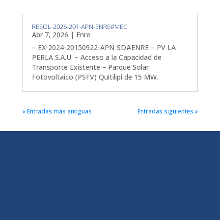
RESOL-2026-201-APN-ENRE#MEC
Abr 7, 2026
|
Enre
– EX-2024-20150922-APN-SD#ENRE – PV LA
PERLA S.A.U. – Acceso a la Capacidad de
Transporte Existente – Parque Solar
Fotovoltaico (PSFV) Quitilipi de 15 MW.
« Entradas más antiguas
Entradas siguientes »