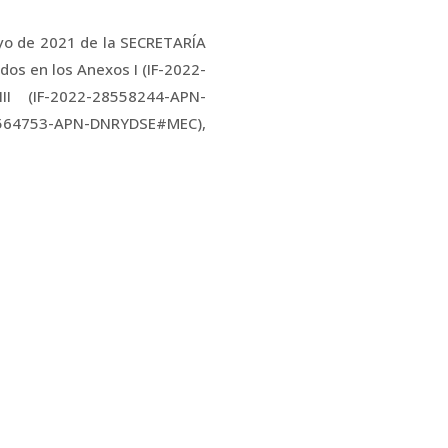
mayo de 2021 de la SECRETARÍA
os en los Anexos I (IF-2022-
I (IF-2022-28558244-APN-
564753-APN-DNRYDSE#MEC),