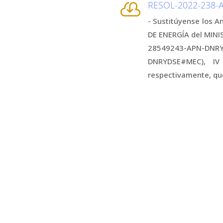
RESOL-2022-238-

- Sustitúyense los An
DE ENERGÍA del MINIS
28549243-APN-DNRY
DNRYDSE#MEC), IV 
respectivamente, que