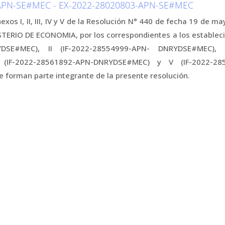
APN-SE#MEC - EX-2022-28020803-APN-SE#MEC
exos I, II, III, IV y V de la Resolución N° 440 de fecha 19 de 
TERIO DE ECONOMIA, por los correspondientes a los establecid
DSE#MEC), II (IF-2022-28554999-APN- DNRYDSE#MEC), II
(IF-2022-28561892-APN-DNRYDSE#MEC) y V (IF-2022-28
 forman parte integrante de la presente resolución.