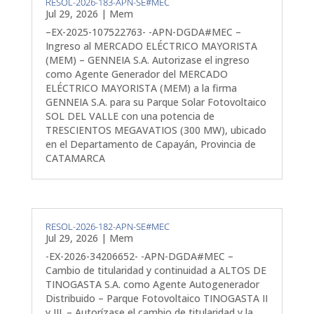
RESOL-2026-183-APN-SE#MEC
Jul 29, 2026
|
Mem
–EX-2025-107522763- -APN-DGDA#MEC –
Ingreso al MERCADO ELÉCTRICO MAYORISTA
(MEM) – GENNEIA S.A. Autorizase el ingreso
como Agente Generador del MERCADO
ELÉCTRICO MAYORISTA (MEM) a la firma
GENNEIA S.A. para su Parque Solar Fotovoltaico
SOL DEL VALLE con una potencia de
TRESCIENTOS MEGAVATIOS (300 MW), ubicado
en el Departamento de Capayán, Provincia de
CATAMARCA
RESOL-2026-182-APN-SE#MEC
Jul 29, 2026
|
Mem
-EX-2026-34206652- -APN-DGDA#MEC –
Cambio de titularidad y continuidad a ALTOS DE
TINOGASTA S.A. como Agente Autogenerador
Distribuido – Parque Fotovoltaico TINOGASTA II
y III. – Autorízase el cambio de titularidad y la