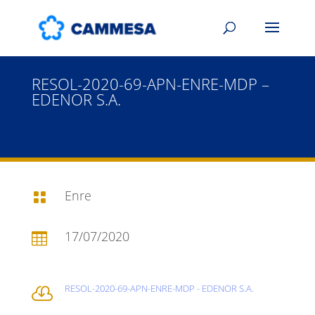
RESOL-2020-69-APN-ENRE-MDP –
EDENOR S.A.
Enre

17/07/2020

RESOL-2020-69-APN-ENRE-MDP - EDENOR S.A.
