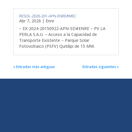
RESOL-2026-201-APN-ENRE#MEC
Abr 7, 2026
|
Enre
– EX-2024-20150922-APN-SD#ENRE – PV LA
PERLA S.A.U. – Acceso a la Capacidad de
Transporte Existente – Parque Solar
Fotovoltaico (PSFV) Quitilipi de 15 MW.
« Entradas más antiguas
Entradas siguientes »