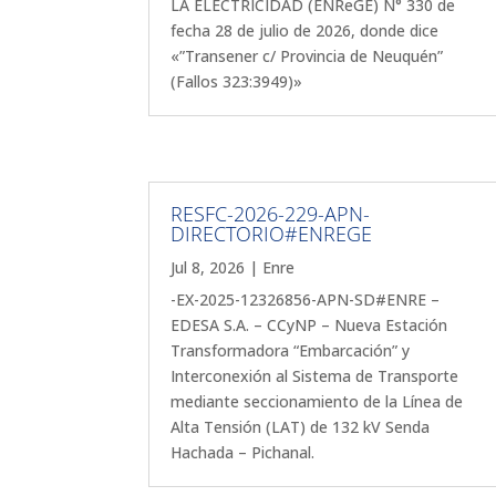
LA ELECTRICIDAD (ENReGE) N° 330 de
fecha 28 de julio de 2026, donde dice
«”Transener c/ Provincia de Neuquén”
(Fallos 323:3949)»
RESFC-2026-229-APN-
DIRECTORIO#ENREGE
Jul 8, 2026
|
Enre
-EX-2025-12326856-APN-SD#ENRE –
EDESA S.A. – CCyNP – Nueva Estación
Transformadora “Embarcación” y
Interconexión al Sistema de Transporte
mediante seccionamiento de la Línea de
Alta Tensión (LAT) de 132 kV Senda
Hachada – Pichanal.