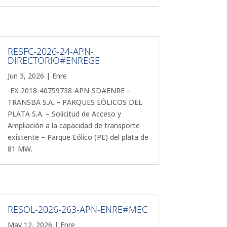
RESFC-2026-24-APN-
DIRECTORIO#ENREGE
Jun 3, 2026
|
Enre
-EX-2018-40759738-APN-SD#ENRE –
TRANSBA S.A. – PARQUES EÓLICOS DEL
PLATA S.A. – Solicitud de Acceso y
Ampliación a la capacidad de transporte
existente – Parque Eólico (PE) del plata de
81 MW.
RESOL-2026-263-APN-ENRE#MEC
May 12, 2026
|
Enre