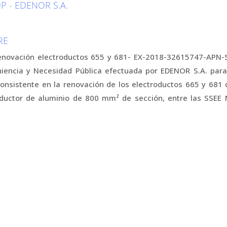
 - EDENOR S.A.
RE
renovación electroductos 655 y 681- EX-2018-32615747-APN-SD
niencia y Necesidad Pública efectuada por EDENOR S.A. par
 consistente en la renovación de los electroductos 665 y 681
ductor de aluminio de 800 mm² de sección, entre las SSEE M