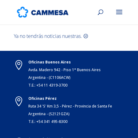
Ya no tendrás noticias nuestras. ☹️
Oficinas Buenos Aires

Avda. Madero 942 - Piso 1° Buenos Aires
Argentina - (C1106ACW)
T.E.: +54 11 4319-3700
Oficinas Pérez

Ruta 34 'S' Km 3,5 - Pérez - Provincia de Santa Fe
Argentina - (S2121GZA)
T.E.: +54 341 495-8300