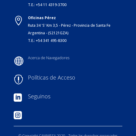
T.E.: +54 11 4319-3700
Oficinas Pérez

Ruta 34 'S' Km 3,5 - Pérez - Provincia de Santa Fe
Argentina - (S2121GZA)
T.E.: +54 341 495-8300
Acerca de Navegadores

Políticas de Acceso

Seguinos


© Copyright CAMMESA 2020 - Todos los derechos reservados