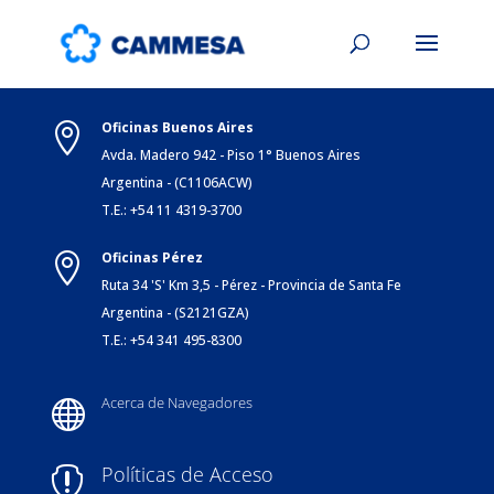
Oficinas Buenos Aires

Avda. Madero 942 - Piso 1° Buenos Aires
Argentina - (C1106ACW)
T.E.: +54 11 4319-3700
Oficinas Pérez

Ruta 34 'S' Km 3,5 - Pérez - Provincia de Santa Fe
Argentina - (S2121GZA)
T.E.: +54 341 495-8300
Acerca de Navegadores

Políticas de Acceso
