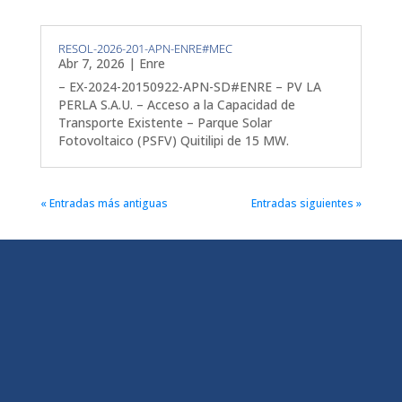
RESOL-2026-201-APN-ENRE#MEC
Abr 7, 2026
|
Enre
– EX-2024-20150922-APN-SD#ENRE – PV LA
PERLA S.A.U. – Acceso a la Capacidad de
Transporte Existente – Parque Solar
Fotovoltaico (PSFV) Quitilipi de 15 MW.
« Entradas más antiguas
Entradas siguientes »