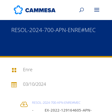
RESOL-2024-700-APN-ENRE#MEC
Enre

03/10/2024

RESOL-2024-700-APN-ENRE#MEC

- EX-2022-129164605-APN-