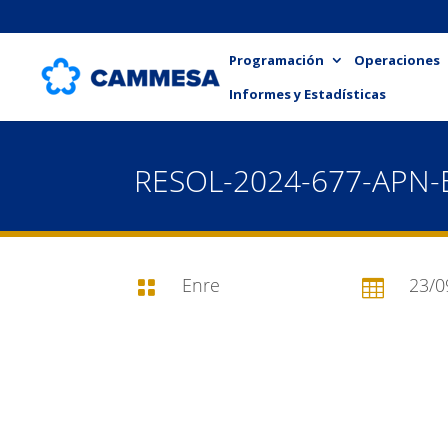
Programación
Operaciones
Informes y Estadísticas
RESOL-2024-677-APN
Enre
23/0

