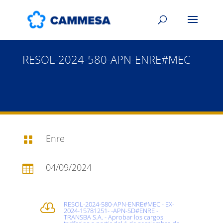
RESOL-2024-580-APN-ENRE#MEC
Enre

04/09/2024

RESOL-2024-580-APN-ENRE#MEC - EX-

2024-15781251- -APN-SD#ENRE -
TRANSBA S.A. - Aprobar los cargos