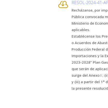
RESOL-2024-41-

Recházanse, por impr
Pública convocada me
Ministerio de Econom
aplicables.
Establécense los Prec
o Acuerdos de Abaste
Producción Federal d
Importaciones y la E
2023-2028” Plan Gas.
que serán de aplicaci
surge del Anexo I ; (
y (iii) a partir del 
la presente resolució