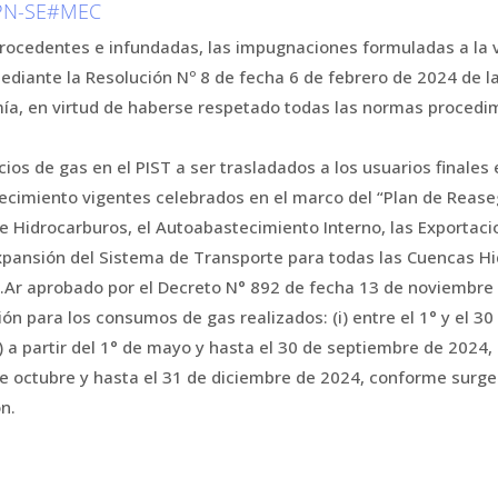
APN-SE#MEC
ocedentes e infundadas, las impugnaciones formuladas a la v
diante la Resolución Nº 8 de fecha 6 de febrero de 2024 de la
ía, en virtud de haberse respetado todas las normas procedi
ios de gas en el PIST a ser trasladados a los usuarios finales 
cimiento vigentes celebrados en el marco del “Plan de Reaseg
e Hidrocarburos, el Autoabastecimiento Interno, las Exportacio
xpansión del Sistema de Transporte para todas las Cuencas Hi
Ar aprobado por el Decreto N° 892 de fecha 13 de noviembre 
ón para los consumos de gas realizados: (i) entre el 1° y el 3
ii) a partir del 1° de mayo y hasta el 30 de septiembre de 2024
1° de octubre y hasta el 31 de diciembre de 2024, conforme surge
n.