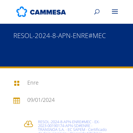
RESOL-2024-8-APN-ENRE#MEC
Enre

09/01/2024

RESOL-2024-8-APN-ENRE#MEC - EX-

2023-00190174-APN-SD#ENRE -
TRANSNOA S.A. - EC SAPEM - Certificado