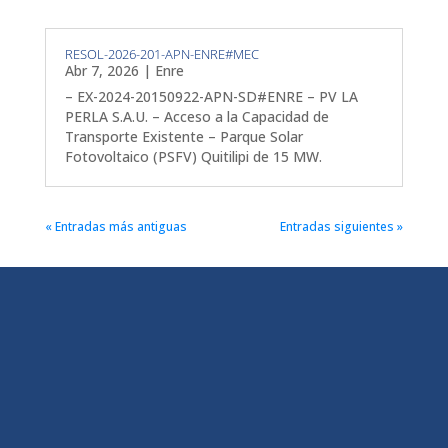
RESOL-2026-201-APN-ENRE#MEC
Abr 7, 2026
|
Enre
– EX-2024-20150922-APN-SD#ENRE – PV LA
PERLA S.A.U. – Acceso a la Capacidad de
Transporte Existente – Parque Solar
Fotovoltaico (PSFV) Quitilipi de 15 MW.
« Entradas más antiguas
Entradas siguientes »