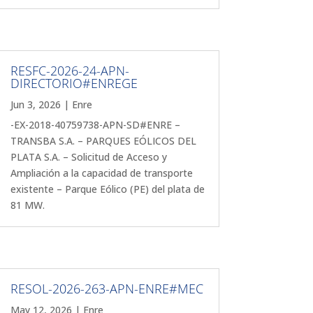
RESFC-2026-24-APN-
DIRECTORIO#ENREGE
Jun 3, 2026
|
Enre
-EX-2018-40759738-APN-SD#ENRE –
TRANSBA S.A. – PARQUES EÓLICOS DEL
PLATA S.A. – Solicitud de Acceso y
Ampliación a la capacidad de transporte
existente – Parque Eólico (PE) del plata de
81 MW.
RESOL-2026-263-APN-ENRE#MEC
May 12, 2026
|
Enre