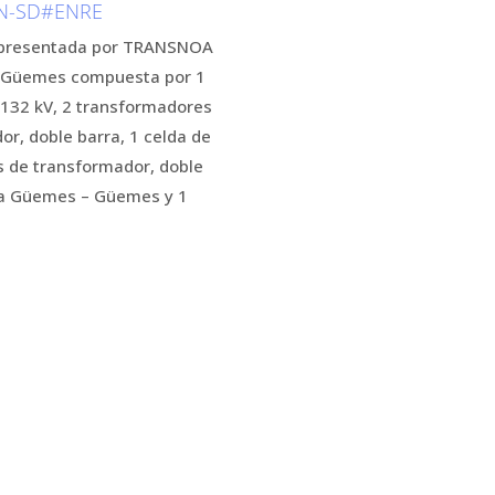
PN-SD#ENRE
te presentada por TRANSNOA
ha Güemes compuesta por 1
 132 kV, 2 transformadores
or, doble barra, 1 celda de
as de transformador, doble
cha Güemes – Güemes y 1