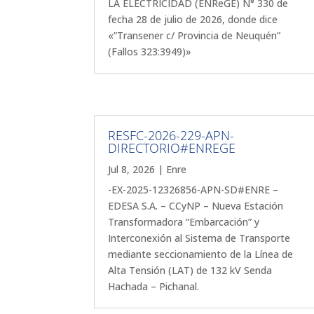
LA ELECTRICIDAD (ENReGE) N° 330 de
fecha 28 de julio de 2026, donde dice
«”Transener c/ Provincia de Neuquén”
(Fallos 323:3949)»
RESFC-2026-229-APN-
DIRECTORIO#ENREGE
Jul 8, 2026
|
Enre
-EX-2025-12326856-APN-SD#ENRE –
EDESA S.A. – CCyNP – Nueva Estación
Transformadora “Embarcación” y
Interconexión al Sistema de Transporte
mediante seccionamiento de la Línea de
Alta Tensión (LAT) de 132 kV Senda
Hachada – Pichanal.