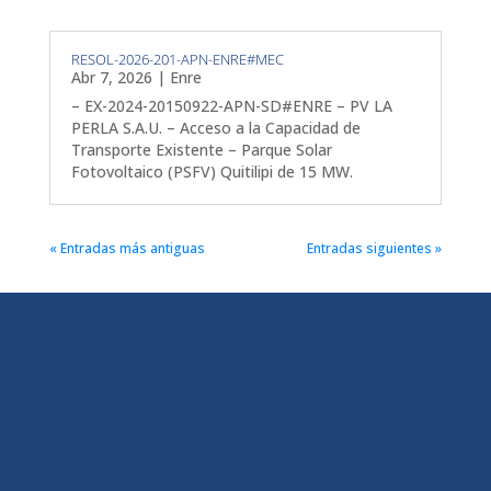
RESOL-2026-201-APN-ENRE#MEC
Abr 7, 2026
|
Enre
– EX-2024-20150922-APN-SD#ENRE – PV LA
PERLA S.A.U. – Acceso a la Capacidad de
Transporte Existente – Parque Solar
Fotovoltaico (PSFV) Quitilipi de 15 MW.
« Entradas más antiguas
Entradas siguientes »