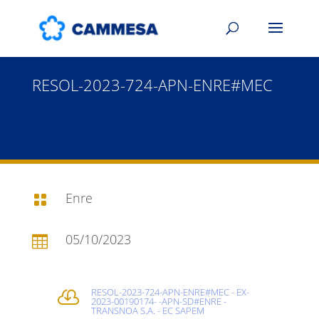
RESOL-2023-724-APN-ENRE#MEC
Enre

05/10/2023

RESOL-2023-724-APN-ENRE#MEC - EX-

2023-00190174- -APN-SD#ENRE -
TRANSNOA S.A. - EC SAPEM