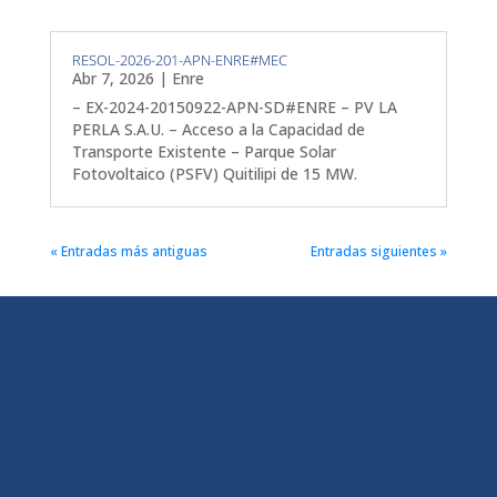
RESOL-2026-201-APN-ENRE#MEC
Abr 7, 2026
|
Enre
– EX-2024-20150922-APN-SD#ENRE – PV LA
PERLA S.A.U. – Acceso a la Capacidad de
Transporte Existente – Parque Solar
Fotovoltaico (PSFV) Quitilipi de 15 MW.
« Entradas más antiguas
Entradas siguientes »