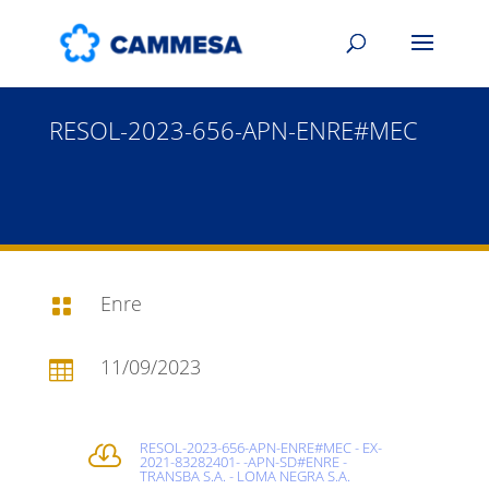
RESOL-2023-656-APN-ENRE#MEC
Enre

11/09/2023

RESOL-2023-656-APN-ENRE#MEC - EX-

2021-83282401- -APN-SD#ENRE -
TRANSBA S.A. - LOMA NEGRA S.A.