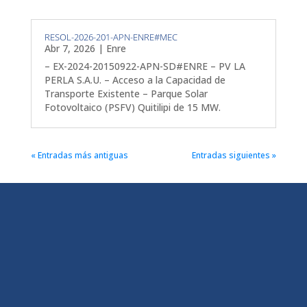
RESOL-2026-201-APN-ENRE#MEC
Abr 7, 2026
|
Enre
– EX-2024-20150922-APN-SD#ENRE – PV LA
PERLA S.A.U. – Acceso a la Capacidad de
Transporte Existente – Parque Solar
Fotovoltaico (PSFV) Quitilipi de 15 MW.
« Entradas más antiguas
Entradas siguientes »