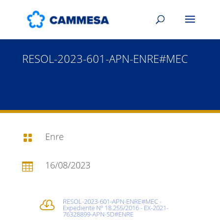
RESOL-2023-601-APN-ENRE#MEC
Enre

16/08/2023

RESOL-2023-601-APN-ENRE#MEC -

Expediente Nº 18.255/2016 - EX-2021-
76328899-APN-SD#ENRE