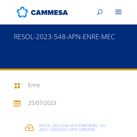
RESOL-2023-548-APN-ENRE-MEC
Enre

25/07/2023

RESOL-2023-548-APN-ENRE#MEC -EX-

2022-128202555-APN-SD#ENRE