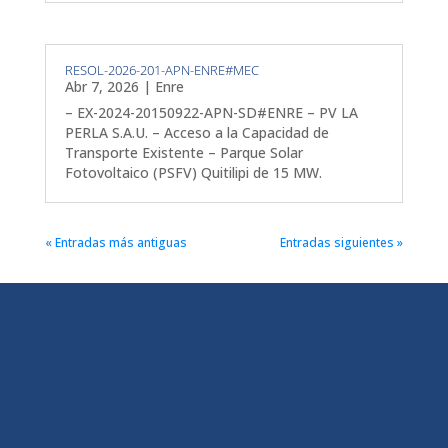
RESOL-2026-201-APN-ENRE#MEC
Abr 7, 2026
|
Enre
– EX-2024-20150922-APN-SD#ENRE – PV LA
PERLA S.A.U. – Acceso a la Capacidad de
Transporte Existente – Parque Solar
Fotovoltaico (PSFV) Quitilipi de 15 MW.
« Entradas más antiguas
Entradas siguientes »