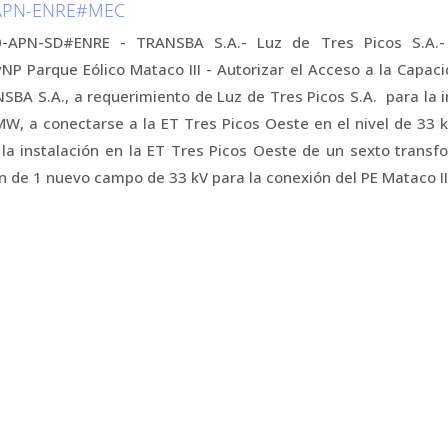
-APN-ENRE#MEC
0-APN-SD#ENRE - TRANSBA S.A.- Luz de Tres Picos S.A.-
P Parque Eólico Mataco III - Autorizar el Acceso a la Capac
BA S.A., a requerimiento de Luz de Tres Picos S.A. para la i
MW, a conectarse a la ET Tres Picos Oeste en el nivel de 33 k
 la instalación en la ET Tres Picos Oeste de un sexto trans
n de 1 nuevo campo de 33 kV para la conexión del PE Mataco II