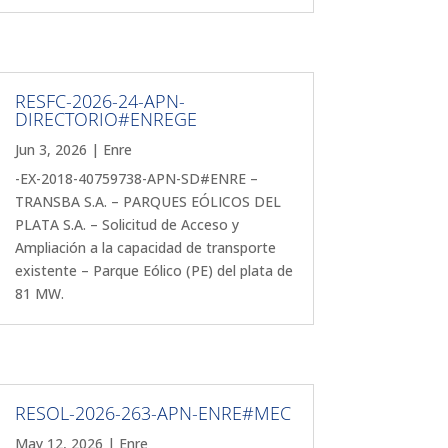
RESFC-2026-24-APN-
DIRECTORIO#ENREGE
Jun 3, 2026
|
Enre
-EX-2018-40759738-APN-SD#ENRE –
TRANSBA S.A. – PARQUES EÓLICOS DEL
PLATA S.A. – Solicitud de Acceso y
Ampliación a la capacidad de transporte
existente – Parque Eólico (PE) del plata de
81 MW.
RESOL-2026-263-APN-ENRE#MEC
May 12, 2026
|
Enre