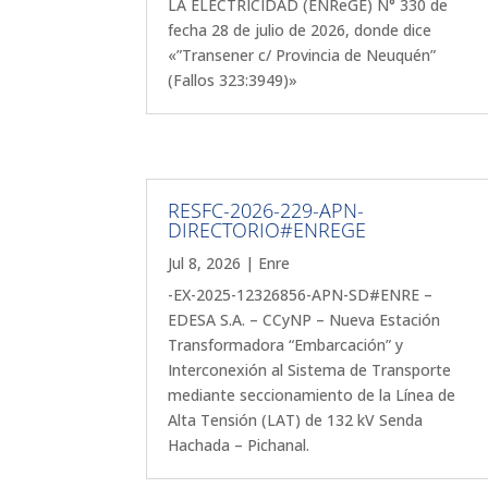
LA ELECTRICIDAD (ENReGE) N° 330 de
fecha 28 de julio de 2026, donde dice
«”Transener c/ Provincia de Neuquén”
(Fallos 323:3949)»
RESFC-2026-229-APN-
DIRECTORIO#ENREGE
Jul 8, 2026
|
Enre
-EX-2025-12326856-APN-SD#ENRE –
EDESA S.A. – CCyNP – Nueva Estación
Transformadora “Embarcación” y
Interconexión al Sistema de Transporte
mediante seccionamiento de la Línea de
Alta Tensión (LAT) de 132 kV Senda
Hachada – Pichanal.