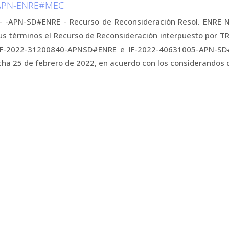
-APN-ENRE#MEC
- -APN-SD#ENRE - Recurso de Reconsideración Resol. ENRE N
us términos el Recurso de Reconsideración interpuesto por T
 IF-2022-31200840-APNSD#ENRE e IF-2022-40631005-APN-SD#
cha 25 de febrero de 2022, en acuerdo con los considerandos d