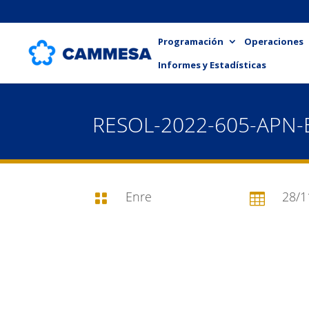
Programación
Operaciones
Informes y Estadísticas
RESOL-2022-605-APN
Enre
28/1

