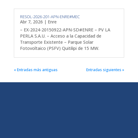
RESOL-2026-201-APN-ENRE#MEC
Abr 7, 2026
|
Enre
– EX-2024-20150922-APN-SD#ENRE – PV LA
PERLA S.A.U. – Acceso a la Capacidad de
Transporte Existente – Parque Solar
Fotovoltaico (PSFV) Quitilipi de 15 MW.
« Entradas más antiguas
Entradas siguientes »