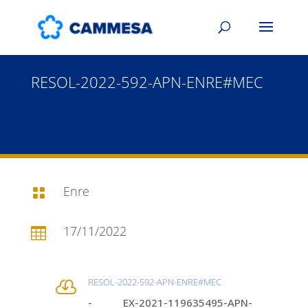
RESOL-2022-592-APN-ENRE#MEC
Enre

17/11/2022

RESOL-2022-592-APN-ENRE#MEC

- EX-2021-119635495-APN-