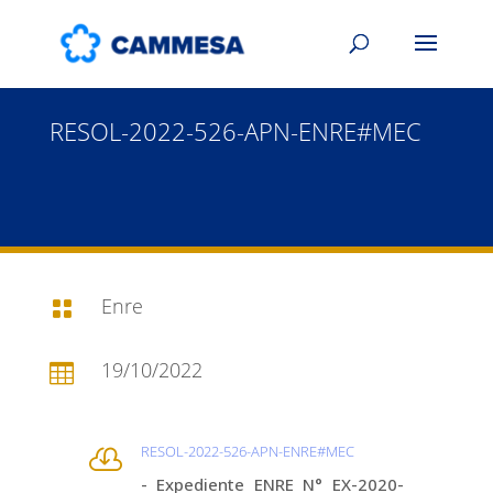
RESOL-2022-526-APN-ENRE#MEC
Enre

19/10/2022

RESOL-2022-526-APN-ENRE#MEC

- Expediente ENRE N° EX-2020-