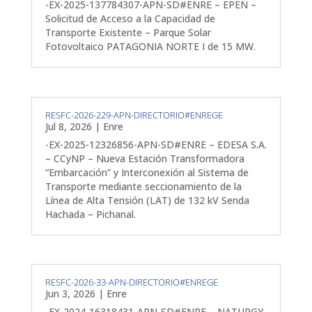
-EX-2025-137784307-APN-SD#ENRE – EPEN –
Solicitud de Acceso a la Capacidad de
Transporte Existente – Parque Solar
Fotovoltaico PATAGONIA NORTE I de 15 MW.
RESFC-2026-229-APN-DIRECTORIO#ENREGE
Jul 8, 2026
|
Enre
-EX-2025-12326856-APN-SD#ENRE – EDESA S.A.
– CCyNP – Nueva Estación Transformadora
“Embarcación” y Interconexión al Sistema de
Transporte mediante seccionamiento de la
Línea de Alta Tensión (LAT) de 132 kV Senda
Hachada – Pichanal.
RESFC-2026-33-APN-DIRECTORIO#ENREGE
Jun 3, 2026
|
Enre
-EX-2024-16318431-APN-SD#ENRE – NATURGY