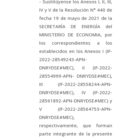
- Sustitúyense los Anexos I, II, III,
IV y V de la Resolución N° 440 de
fecha 19 de mayo de 2021 de la
SECRETARÍA DE ENERGÍA del
MINISTERIO DE ECONOMIA, por
los correspondientes a los
establecidos en los Anexos I (IF-
2022-28549243-APN-
DNRYDSE#MEC), II (IF-2022-
28554999-APN- DNRYDSE#MEC),
III (IF-2022-28558244-APN-
DNRYDSE#MEC), IV (IF-2022-
28561892-APN-DNRYDSE#MEC) y
V (IF-2022-28564753-APN-
DNRYDSE#MEC),
respectivamente, que forman
parte integrante de la presente