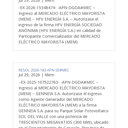
Jul 29, 2026
|
Mem
-EX-2026-15348474- -APN-DGDA#MEC –
Ingreso al MERCADO ELÉCTRICO MAYORISTA
(MEM) – HFV ENERGÍA S.A. – Autorízase el
ingreso de la firma HFV ENERGÍA SOCIEDAD
ANÓNIMA (HFV ENERGÍA S.A.) en calidad de
Participante Comercializador del MERCADO
ELÉCTRICO MAYORISTA (MEM)
RESOL-2026-183-APN-SE#MEC
Jul 29, 2026
|
Mem
–EX-2025-107522763- -APN-DGDA#MEC –
Ingreso al MERCADO ELÉCTRICO MAYORISTA
(MEM) – GENNEIA S.A. Autorizase el ingreso
como Agente Generador del MERCADO
ELÉCTRICO MAYORISTA (MEM) a la firma
GENNEIA S.A. para su Parque Solar Fotovoltaico
SOL DEL VALLE con una potencia de
TRESCIENTOS MEGAVATIOS (300 MW), ubicado
en el Departamento de Capayán, Provincia de