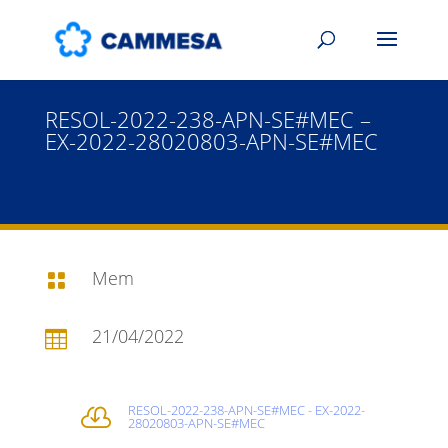
RESOL-2022-238-APN-SE#MEC –
EX-2022-28020803-APN-SE#MEC
Mem

21/04/2022

RESOL-2022-238-APN-SE#MEC - EX-2022-

28020803-APN-SE#MEC