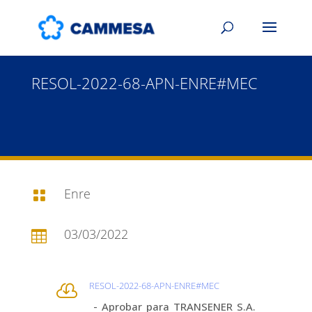
RESOL-2022-68-APN-ENRE#MEC
Enre

03/03/2022

RESOL-2022-68-APN-ENRE#MEC

- Aprobar para TRANSENER S.A.