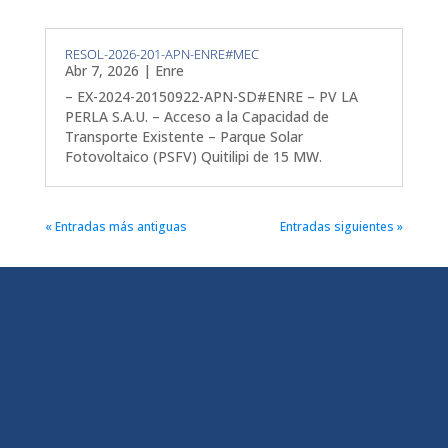
RESOL-2026-201-APN-ENRE#MEC
Abr 7, 2026
|
Enre
– EX-2024-20150922-APN-SD#ENRE – PV LA
PERLA S.A.U. – Acceso a la Capacidad de
Transporte Existente – Parque Solar
Fotovoltaico (PSFV) Quitilipi de 15 MW.
« Entradas más antiguas
Entradas siguientes »