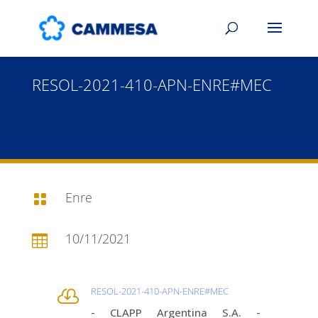
RESOL-2021-410-APN-ENRE#MEC
Enre

10/11/2021

RESOL-2021-410-APN-ENRE#MEC

- CLAPP Argentina S.A. -