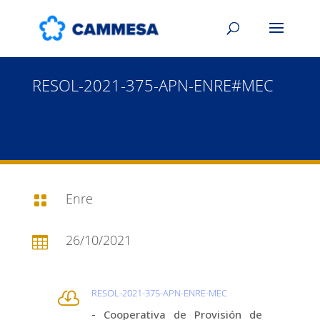
RESOL-2021-375-APN-ENRE#MEC
Enre

26/10/2021

RESOL-2021-375-APN-ENRE-MEC

- Cooperativa de Provisión de