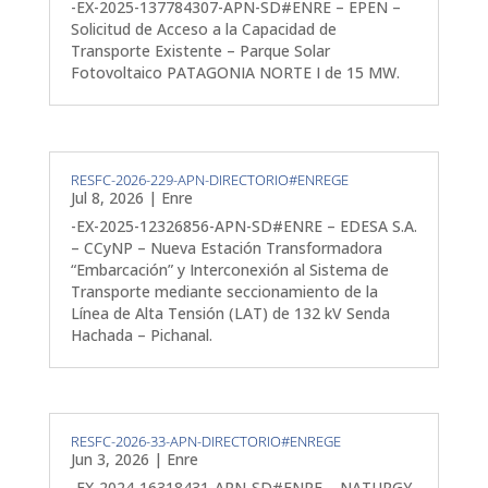
-EX-2025-137784307-APN-SD#ENRE – EPEN –
Solicitud de Acceso a la Capacidad de
Transporte Existente – Parque Solar
Fotovoltaico PATAGONIA NORTE I de 15 MW.
RESFC-2026-229-APN-DIRECTORIO#ENREGE
Jul 8, 2026
|
Enre
-EX-2025-12326856-APN-SD#ENRE – EDESA S.A.
– CCyNP – Nueva Estación Transformadora
“Embarcación” y Interconexión al Sistema de
Transporte mediante seccionamiento de la
Línea de Alta Tensión (LAT) de 132 kV Senda
Hachada – Pichanal.
RESFC-2026-33-APN-DIRECTORIO#ENREGE
Jun 3, 2026
|
Enre
-EX-2024-16318431-APN-SD#ENRE – NATURGY