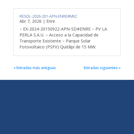
RESOL-2026-201-APN-ENRE#MEC
Abr 7, 2026
|
Enre
– EX-2024-20150922-APN-SD#ENRE – PV LA
PERLA S.A.U. – Acceso a la Capacidad de
Transporte Existente – Parque Solar
Fotovoltaico (PSFV) Quitilipi de 15 MW.
« Entradas más antiguas
Entradas siguientes »