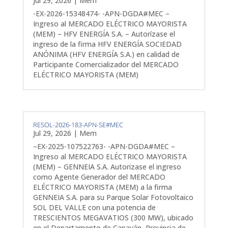
Jul 29, 2026
|
Mem
-EX-2026-15348474- -APN-DGDA#MEC –
Ingreso al MERCADO ELÉCTRICO MAYORISTA
(MEM) – HFV ENERGÍA S.A. – Autorízase el
ingreso de la firma HFV ENERGÍA SOCIEDAD
ANÓNIMA (HFV ENERGÍA S.A.) en calidad de
Participante Comercializador del MERCADO
ELÉCTRICO MAYORISTA (MEM)
RESOL-2026-183-APN-SE#MEC
Jul 29, 2026
|
Mem
–EX-2025-107522763- -APN-DGDA#MEC –
Ingreso al MERCADO ELÉCTRICO MAYORISTA
(MEM) – GENNEIA S.A. Autorizase el ingreso
como Agente Generador del MERCADO
ELÉCTRICO MAYORISTA (MEM) a la firma
GENNEIA S.A. para su Parque Solar Fotovoltaico
SOL DEL VALLE con una potencia de
TRESCIENTOS MEGAVATIOS (300 MW), ubicado
en el Departamento de Capayán, Provincia de