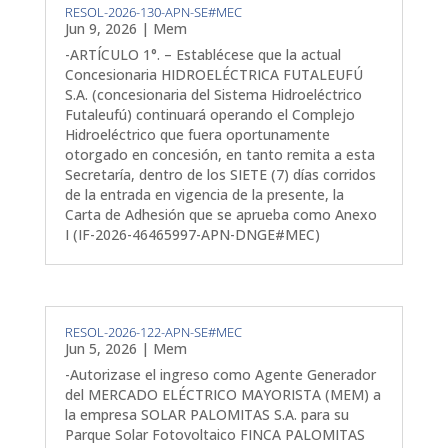
RESOL-2026-130-APN-SE#MEC
Jun 9, 2026
|
Mem
-ARTÍCULO 1°. – Establécese que la actual
Concesionaria HIDROELÉCTRICA FUTALEUFÚ
S.A. (concesionaria del Sistema Hidroeléctrico
Futaleufú) continuará operando el Complejo
Hidroeléctrico que fuera oportunamente
otorgado en concesión, en tanto remita a esta
Secretaría, dentro de los SIETE (7) días corridos
de la entrada en vigencia de la presente, la
Carta de Adhesión que se aprueba como Anexo
I (IF-2026-46465997-APN-DNGE#MEC)
RESOL-2026-122-APN-SE#MEC
Jun 5, 2026
|
Mem
-Autorizase el ingreso como Agente Generador
del MERCADO ELÉCTRICO MAYORISTA (MEM) a
la empresa SOLAR PALOMITAS S.A. para su
Parque Solar Fotovoltaico FINCA PALOMITAS