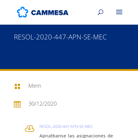
RESOL-2020-447-APN-SE-MEC
Mem

30/12/2020

RESOL-2020-447-APN-SE-MEC

Apruébanse las asignaciones de