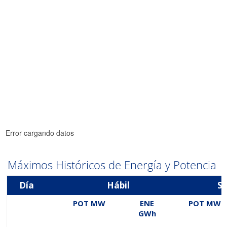
Error cargando datos
Máximos Históricos de Energía y Potencia
Día
Hábil
S
POT MW
ENE
POT MW
GWh