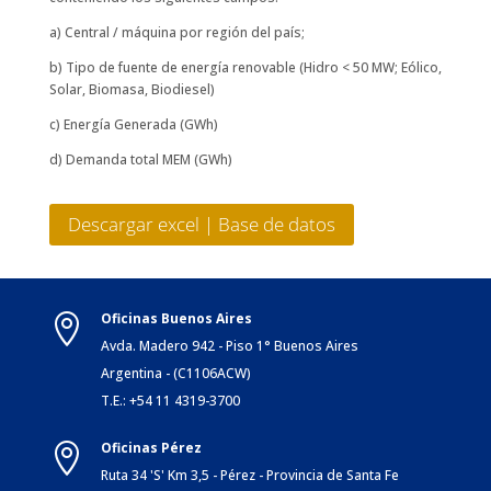
a) Central / máquina por región del país;
b) Tipo de fuente de energía renovable (Hidro < 50 MW; Eólico,
Solar, Biomasa, Biodiesel)
c) Energía Generada (GWh)
d) Demanda total MEM (GWh)
Descargar excel | Base de datos
Oficinas Buenos Aires

Avda. Madero 942 - Piso 1° Buenos Aires
Argentina - (C1106ACW)
T.E.: +54 11 4319-3700
Oficinas Pérez

Ruta 34 'S' Km 3,5 - Pérez - Provincia de Santa Fe