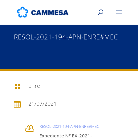
RESOL-2021-194-APN-ENRE#MEC
Enre

21/07/2021

RESOL-2021-194-APN-ENRE#MEC

Expediente N° EX-2021-