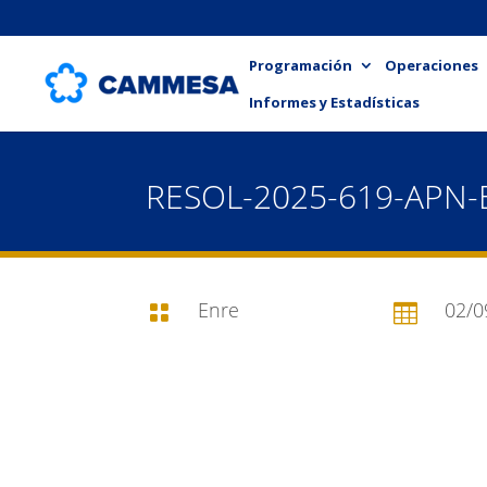
Programación
Operaciones
Informes y Estadísticas
RESOL-2025-619-APN
Enre
02/0

