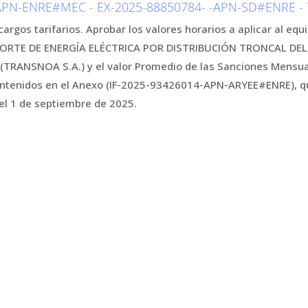
APN-ENRE#MEC - EX-2025-88850784- -APN-SD#ENRE -
cargos tarifarios. Aprobar los valores horarios a aplicar al eq
ORTE DE ENERGÍA ELÉCTRICA POR DISTRIBUCIÓN TRONCAL D
RANSNOA S.A.) y el valor Promedio de las Sanciones Mensuale
contenidos en el Anexo (IF-2025-93426014-APN-ARYEE#ENRE), qu
del 1 de septiembre de 2025.