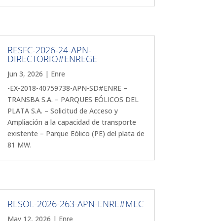
RESFC-2026-24-APN-
DIRECTORIO#ENREGE
Jun 3, 2026
|
Enre
-EX-2018-40759738-APN-SD#ENRE –
TRANSBA S.A. – PARQUES EÓLICOS DEL
PLATA S.A. – Solicitud de Acceso y
Ampliación a la capacidad de transporte
existente – Parque Eólico (PE) del plata de
81 MW.
RESOL-2026-263-APN-ENRE#MEC
May 12, 2026
|
Enre