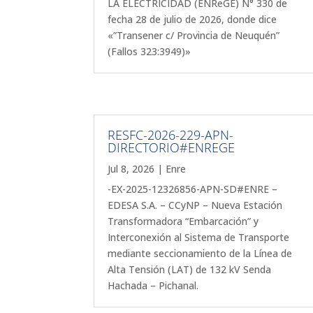
LA ELECTRICIDAD (ENReGE) N° 330 de
fecha 28 de julio de 2026, donde dice
«”Transener c/ Provincia de Neuquén”
(Fallos 323:3949)»
RESFC-2026-229-APN-
DIRECTORIO#ENREGE
Jul 8, 2026
|
Enre
-EX-2025-12326856-APN-SD#ENRE –
EDESA S.A. – CCyNP – Nueva Estación
Transformadora “Embarcación” y
Interconexión al Sistema de Transporte
mediante seccionamiento de la Línea de
Alta Tensión (LAT) de 132 kV Senda
Hachada – Pichanal.