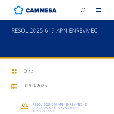
RESOL-2025-619-APN-ENRE#MEC
Enre

02/09/2025

RESOL-2025-619-APN-ENRE#MEC - EX-

2025-88850784- -APN-SD#ENRE -
TRANSNOA S.A.