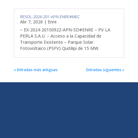
RESOL-2026-201-APN-ENRE#MEC
Abr 7, 2026
|
Enre
– EX-2024-20150922-APN-SD#ENRE – PV LA
PERLA S.A.U. – Acceso a la Capacidad de
Transporte Existente – Parque Solar
Fotovoltaico (PSFV) Quitilipi de 15 MW.
« Entradas más antiguas
Entradas siguientes »