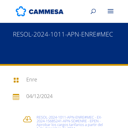
RESOL-2024-1011-APN-ENRE#MEC
Enre

04/12/2024

RESOL-2024-1011-APN-ENRE#MEC - EX-

2024-15685241-APN-SD#ENRE - EPEN -
Aprobar los cargos tarifarios a partir del