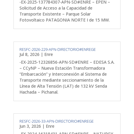
-EX-2025-137784307-APN-SD#ENRE – EPEN –
Solicitud de Acceso a la Capacidad de
Transporte Existente – Parque Solar
Fotovoltaico PATAGONIA NORTE I de 15 MW.
RESFC-2026-229-APN-DIRECTORIO#ENREGE
Jul 8, 2026
|
Enre
-EX-2025-12326856-APN-SD#ENRE – EDESA S.A.
– CCyNP – Nueva Estación Transformadora
“Embarcación” y Interconexión al Sistema de
Transporte mediante seccionamiento de la
Línea de Alta Tensión (LAT) de 132 kV Senda
Hachada – Pichanal.
RESFC-2026-33-APN-DIRECTORIO#ENREGE
Jun 3, 2026
|
Enre
-EX-2024-16318431-APN-SD#ENRE – NATURGY