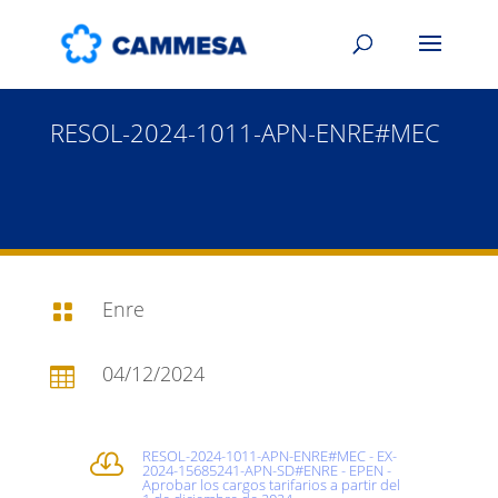
RESOL-2024-1011-APN-ENRE#MEC
Enre

04/12/2024

RESOL-2024-1011-APN-ENRE#MEC - EX-

2024-15685241-APN-SD#ENRE - EPEN -
Aprobar los cargos tarifarios a partir del