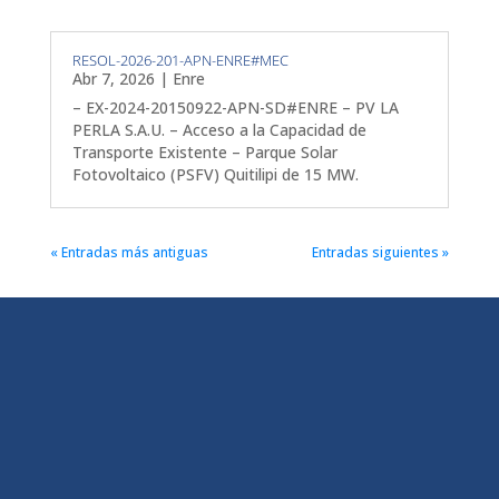
RESOL-2026-201-APN-ENRE#MEC
Abr 7, 2026
|
Enre
– EX-2024-20150922-APN-SD#ENRE – PV LA
PERLA S.A.U. – Acceso a la Capacidad de
Transporte Existente – Parque Solar
Fotovoltaico (PSFV) Quitilipi de 15 MW.
« Entradas más antiguas
Entradas siguientes »