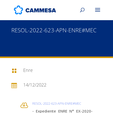
RESOL-2022-623-APN-ENRE#MEC
Enre

14/12/2022

RESOL-2022-623-APN-ENRE#MEC

- Expediente ENRE N° EX-2020-