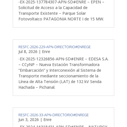
-EX-2025-137784307-APN-SD#ENRE – EPEN –
Solicitud de Acceso a la Capacidad de
Transporte Existente – Parque Solar
Fotovoltaico PATAGONIA NORTE I de 15 MW.
RESFC-2026-229-APN-DIRECTORIO#ENREGE
Jul 8, 2026
|
Enre
-EX-2025-12326856-APN-SD#ENRE – EDESA S.A.
– CCyNP – Nueva Estación Transformadora
“Embarcación” y Interconexión al Sistema de
Transporte mediante seccionamiento de la
Línea de Alta Tensión (LAT) de 132 kV Senda
Hachada – Pichanal.
RESFC-2026-33-APN-DIRECTORIO#ENREGE
Jun 3, 2026
|
Enre
-EX-2024-16318431-APN-SD#ENRE – NATURGY