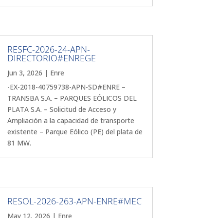
RESFC-2026-24-APN-
DIRECTORIO#ENREGE
Jun 3, 2026
|
Enre
-EX-2018-40759738-APN-SD#ENRE –
TRANSBA S.A. – PARQUES EÓLICOS DEL
PLATA S.A. – Solicitud de Acceso y
Ampliación a la capacidad de transporte
existente – Parque Eólico (PE) del plata de
81 MW.
RESOL-2026-263-APN-ENRE#MEC
May 12, 2026
|
Enre