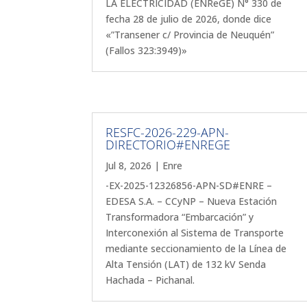
LA ELECTRICIDAD (ENReGE) N° 330 de
fecha 28 de julio de 2026, donde dice
«”Transener c/ Provincia de Neuquén”
(Fallos 323:3949)»
RESFC-2026-229-APN-
DIRECTORIO#ENREGE
Jul 8, 2026
|
Enre
-EX-2025-12326856-APN-SD#ENRE –
EDESA S.A. – CCyNP – Nueva Estación
Transformadora “Embarcación” y
Interconexión al Sistema de Transporte
mediante seccionamiento de la Línea de
Alta Tensión (LAT) de 132 kV Senda
Hachada – Pichanal.