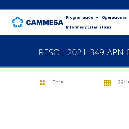
Programación
Operaciones
Informes y Estadísticas
RESOL-2021-349-APN
Enre
29/1

