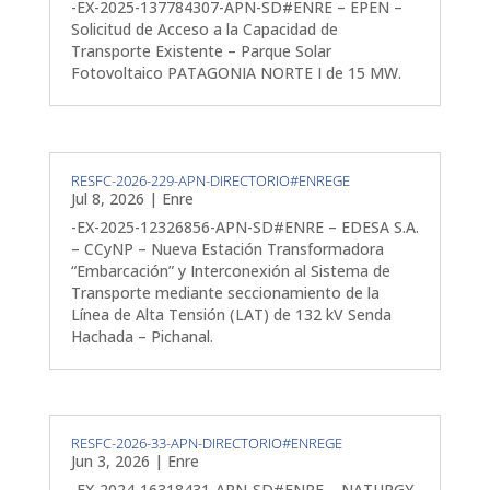
-EX-2025-137784307-APN-SD#ENRE – EPEN –
Solicitud de Acceso a la Capacidad de
Transporte Existente – Parque Solar
Fotovoltaico PATAGONIA NORTE I de 15 MW.
RESFC-2026-229-APN-DIRECTORIO#ENREGE
Jul 8, 2026
|
Enre
-EX-2025-12326856-APN-SD#ENRE – EDESA S.A.
– CCyNP – Nueva Estación Transformadora
“Embarcación” y Interconexión al Sistema de
Transporte mediante seccionamiento de la
Línea de Alta Tensión (LAT) de 132 kV Senda
Hachada – Pichanal.
RESFC-2026-33-APN-DIRECTORIO#ENREGE
Jun 3, 2026
|
Enre
-EX-2024-16318431-APN-SD#ENRE – NATURGY