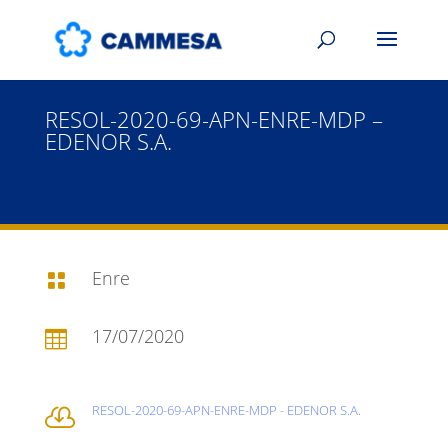
RESOL-2020-69-APN-ENRE-MDP –
EDENOR S.A.
Enre

17/07/2020

RESOL-2020-69-APN-ENRE-MDP - EDENOR S.A.
