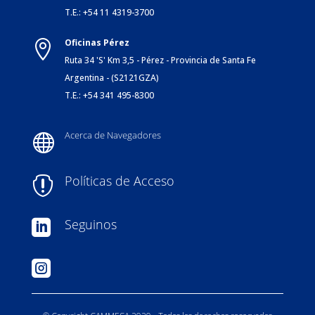
T.E.: +54 11 4319-3700
Oficinas Pérez

Ruta 34 'S' Km 3,5 - Pérez - Provincia de Santa Fe
Argentina - (S2121GZA)
T.E.: +54 341 495-8300
Acerca de Navegadores

Políticas de Acceso

Seguinos

