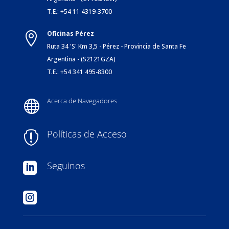
T.E.: +54 11 4319-3700
Oficinas Pérez

Ruta 34 'S' Km 3,5 - Pérez - Provincia de Santa Fe
Argentina - (S2121GZA)
T.E.: +54 341 495-8300
Acerca de Navegadores

Políticas de Acceso

Seguinos

