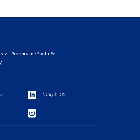
érez - Provincia de Santa Fe
A)
0
so
Seguinos

