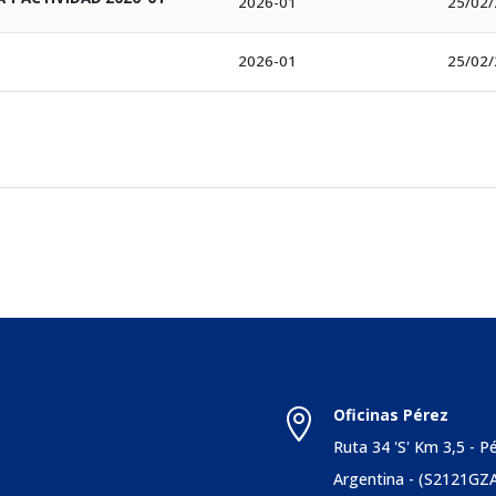
2026-01
25/02
2026-01
25/02
Oficinas Pérez

s
Ruta 34 'S' Km 3,5 - P
Argentina - (S2121GZ