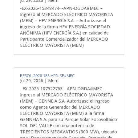
Jul 29, 2026
|
Mem
-EX-2026-15348474- -APN-DGDA#MEC –
Ingreso al MERCADO ELÉCTRICO MAYORISTA
(MEM) – HFV ENERGÍA S.A. – Autorízase el
ingreso de la firma HFV ENERGÍA SOCIEDAD
ANÓNIMA (HFV ENERGÍA S.A.) en calidad de
Participante Comercializador del MERCADO
ELÉCTRICO MAYORISTA (MEM)
RESOL-2026-183-APN-SE#MEC
Jul 29, 2026
|
Mem
–EX-2025-107522763- -APN-DGDA#MEC –
Ingreso al MERCADO ELÉCTRICO MAYORISTA
(MEM) – GENNEIA S.A. Autorizase el ingreso
como Agente Generador del MERCADO
ELÉCTRICO MAYORISTA (MEM) a la firma
GENNEIA S.A. para su Parque Solar Fotovoltaico
SOL DEL VALLE con una potencia de
TRESCIENTOS MEGAVATIOS (300 MW), ubicado
en el Departamento de Capayán, Provincia de