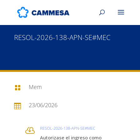
RESOL-2026-138-APN-SE#MEC
Mem

23/06/2026

RESOL-2026-138-APN-SE#MEC

Autorizase el ingreso como